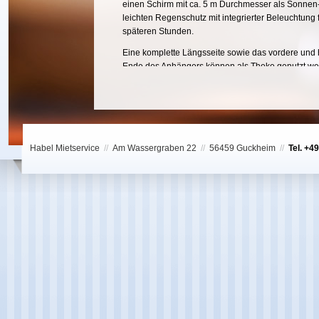
einen Schirm mit ca. 5 m Durchmesser als Sonnen-
leichten Regenschutz mit integrierter Beleuchtung f
späteren Stunden.
Eine komplette Längsseite sowie das vordere und 
Ende des Anhängers können als Theke genutzt we
diese muss hierzu nur aufgeklappt werden. Somit f
Gäste rund um das Zapfmobil einen geeigneten Pl
befinden sich unter dem aufgespannten Schirm. Z
ist eine Co²-Flasche und ein zusätzlicher E-Kühler 
integriert. Dadurch können auch nicht vorgekühlte 
angeschlossen werden.
Habel Mietservice
//
Am Wassergraben 22
//
56459 Guckheim
//
Tel. +4
Wir wünschen Ihnen viel Freude mit diesem
außergewöhnlichen Zapfmobil.